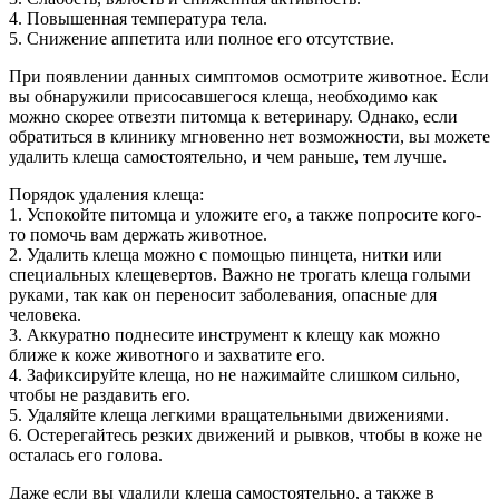
4. Повышенная температура тела.
5. Снижение аппетита или полное его отсутствие.
При появлении данных симптомов осмотрите животное. Если
вы обнаружили присосавшегося клеща, необходимо как
можно скорее отвезти питомца к ветеринару. Однако, если
обратиться в клинику мгновенно нет возможности, вы можете
удалить клеща самостоятельно, и чем раньше, тем лучше.
Порядок удаления клеща:
1. Успокойте питомца и уложите его, а также попросите кого-
то помочь вам держать животное.
2. Удалить клеща можно с помощью пинцета, нитки или
специальных клещевертов. Важно не трогать клеща голыми
руками, так как он переносит заболевания, опасные для
человека.
3. Аккуратно поднесите инструмент к клещу как можно
ближе к коже животного и захватите его.
4. Зафиксируйте клеща, но не нажимайте слишком сильно,
чтобы не раздавить его.
5. Удаляйте клеща легкими вращательными движениями.
6. Остерегайтесь резких движений и рывков, чтобы в коже не
осталась его голова.
Даже если вы удалили клеща самостоятельно, а также в