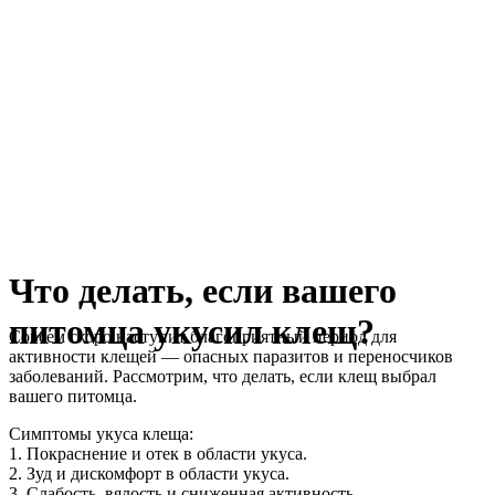
Что делать, если вашего
питомца укусил клещ?
Совсем скоро наступит благоприятный период для
активности клещей — опасных паразитов и переносчиков
заболеваний. Рассмотрим, что делать, если клещ выбрал
вашего питомца.
Симптомы укуса клеща:
1. Покраснение и отек в области укуса.
2. Зуд и дискомфорт в области укуса.
3. Слабость, вялость и сниженная активность.