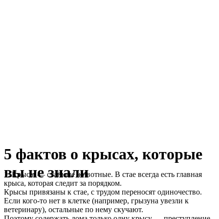
5 фактов о крысах, которые
вы не знали
1. Крысы — стайные животные. В стае всегда есть главная
крыса, которая следит за порядком.
Крысы привязаны к стае, с трудом переносят одиночество.
Если кого-то нет в клетке (например, грызуна увезли к
ветеринару), остальные по нему скучают.
Поэтому содержать дома только одну крысу — преступление.