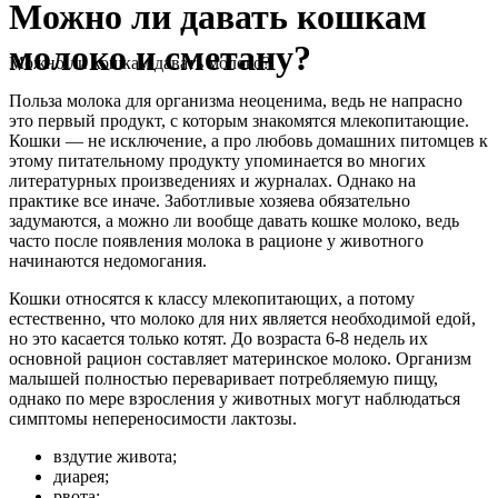
Можно ли давать кошкам
молоко и сметану?
Можно ли кошкам давать молоко?
Польза молока для организма неоценима, ведь не напрасно
это первый продукт, с которым знакомятся млекопитающие.
Кошки — не исключение, а про любовь домашних питомцев к
этому питательному продукту упоминается во многих
литературных произведениях и журналах. Однако на
практике все иначе. Заботливые хозяева обязательно
задумаются, а можно ли вообще давать кошке молоко, ведь
часто после появления молока в рационе у животного
начинаются недомогания.
Кошки относятся к классу млекопитающих, а потому
естественно, что молоко для них является необходимой едой,
но это касается только котят. До возраста 6-8 недель их
основной рацион составляет материнское молоко. Организм
малышей полностью переваривает потребляемую пищу,
однако по мере взросления у животных могут наблюдаться
симптомы непереносимости лактозы.
вздутие живота;
диарея;
рвота;