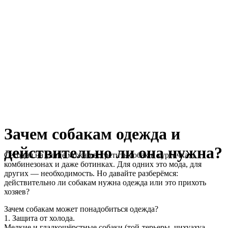
Зачем собакам одежда и
действительно ли она нужна?
Сегодня на улице можно встретить собак в курточках,
комбинезонах и даже ботинках. Для одних это мода, для
других — необходимость. Но давайте разберёмся:
действительно ли собакам нужна одежда или это прихоть
хозяев?
Зачем собакам может понадобиться одежда?
1. Защита от холода.
Мелкие и гладкошёрстные собаки (той-терьеры, чихуахуа,